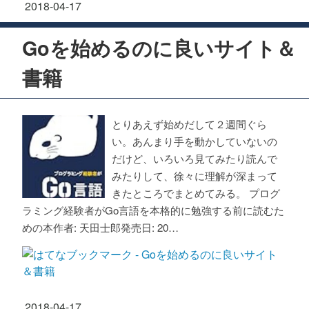
2018
-
04
-
17
Goを始めるのに良いサイト＆
書籍
とりあえず始めだして２週間ぐら
い。あんまり手を動かしていないの
だけど、いろいろ見てみたり読んで
みたりして、徐々に理解が深まって
きたところでまとめてみる。 プログ
ラミング経験者がGo言語を本格的に勉強する前に読むた
めの本作者: 天田士郎発売日: 20…
2018
-
04
-
17